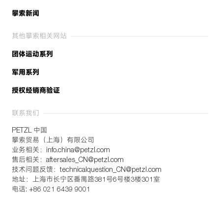
PPE 检查手册
Download the PDF - 0.26 MB
攀索新闻
规格
设备维护技巧
材质: ABS (丙烯腈-丁二烯-苯乙烯) 外壳、EPP (膨胀聚丙烯)
Download the PDF - 3.10 MB
其他攀索相关网站
内层、聚酯织带，尼龙
团体运动系列
认证: CE EN 12492, UKCA, UIAA
FAQ
头围: 48-61 cm
军用系列
每个重量: 335 g
授权经销商验证
型号
联系我们
型号
A030AA00
A030AA01
A030AA02
A030AA03
A0
PETZL 中国
攀索贸易（上海）有限公司
颜色
橙色
白色
蓝色
绿色
红
业务相关：info.china@petzl.com
5件一箱
5件一箱
5件一箱
5件一箱
5
售后相关：aftersales_CN@petzl.com
质保期
3 年
3 年
3 年
3 年
3 
技术问题反馈：technicalquestion_CN@petzl.com
每套内含数量
1
1
1
1
1
地址：上海市长宁区番禺路381号6号楼3楼301室
电话: +86 021 6439 9001