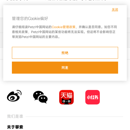
关闭
管理您的Cookie偏好
产品描述
请仔细阅读Petzl中国网站的
Cookie管理政策
，并确认是否同意。如您不同
意相关政策，Petzl中国网站的某些功能将无法实现。但这将不会影响您正
产品详情
常浏览Petzl中国网站的主要内容。
技术信息
技术信息
细节描述
拒绝
为团队设计的使用简单的头盔：
说明书
- FLIP&FIT系统能让头围固定在头部较低的位置，带来稳固的佩
同意
戴，教练或使用者可轻松调节
Download the PDF : technical-notice-PANGA-2 - 2.45 MB
探索更多
- 单一尺码方便装备管理；两侧的调节能让头围缩小，即使是小
头围，也能让头盔轻松固定在中间
认证声明
出色的耐用性，方便维护，提高了产品的寿命：
Download the PDF : UE-Declaration-A030AXX-PANGA - 0.17
- 厚外壳抗撞击和刮擦，提高了耐久性
MB
- 内层泡沫非常耐用
Download the PDF : UKCA-Declaration-A030AA0X-PANGA -
- 头围可折叠入外壳，能在储存和运输时防止损坏
0.54 MB
- 头围可完全拆除和更换，优化了头盔的寿命
我们是谁
五个颜色可选：橙色，白色，蓝色，绿色和红色
PPE 检查程序
Download the PDF - 2.79 MB
每个包装五个
关于攀索